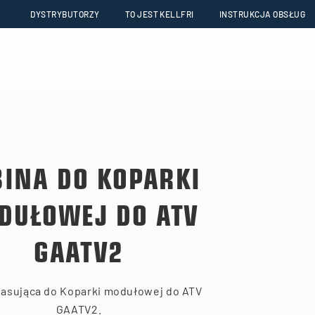
DYSTRYBUTORZY
TO JEST KELLFRI
INSTRUKCJA OBSŁUG
INA DO KOPARKI
DUŁOWEJ DO ATV
GAATV2
pasująca do Koparki modułowej do ATV
GAATV2.