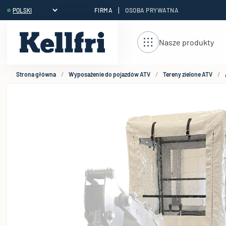
|
FIRMA
OSOBA PRYWATNA
reści
Nasze produkty
Strona główna
Wyposażenie do pojazdów ATV
Tereny zielone ATV