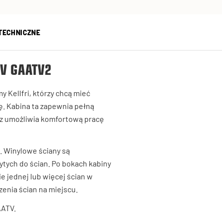
TECHNICZNE
TV GAATV2
 Kellfri, którzy chcą mieć
. Kabina ta zapewnia pełną
az umożliwia komfortową pracę
. Winylowe ściany są
tych do ścian. Po bokach kabiny
e jednej lub więcej ścian w
zenia ścian na miejscu.
AATV.