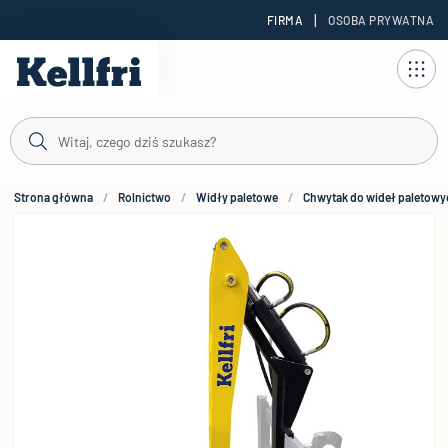
|
FIRMA
OSOBA PRYWATNA
reści
Strona główna
Rolnictwo
Widły paletowe
Chwytak do wideł paletowy