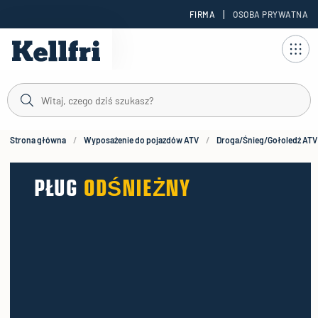
|
FIRMA
OSOBA PRYWATNA
reści
duktów
Strona główna
Wyposażenie do pojazdów ATV
Droga/Śnieg/Gołoledź ATV
PŁUG
ODŚNIEŻNY