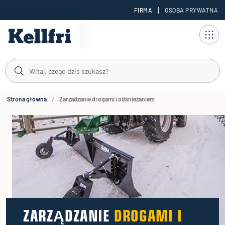
|
FIRMA
OSOBA PRYWATNA
reści
duktów
Strona główna
Zarządzanie drogami i odśnieżaniem
ZARZĄDZANIE
DROGAMI I