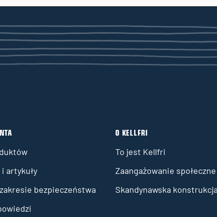
ENTA
O KELLFRI
oduktów
To jest Kellfri
i artykuły
Zaangażowanie społeczne
 zakresie bezpieczeństwa
Skandynawska konstrukcj
powiedzi