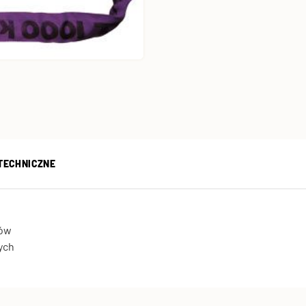
TECHNICZNE
ków
ych