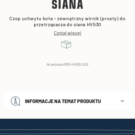
SIANA
Czop uchwytu koła – zewnętrzny wirnik (prosty) do
przetrząsacza do siana HV530
Czytaj więcej
Nr artykułu R35-HV530.022
INFORMACJE NA TEMAT PRODUKTU