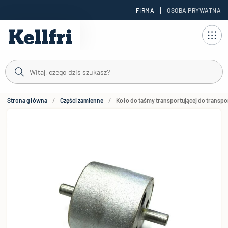
|
FIRMA
OSOBA PRYWATNA
reści
Strona główna
Części zamienne
Koło do taśmy transportującej do transp