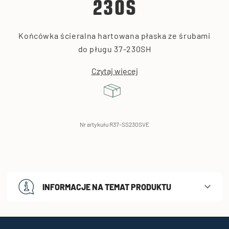
230S
Końcówka ścieralna hartowana płaska ze śrubami
do pługu 37-230SH
Czytaj więcej
Nr artykułu R37-SS230SVE
INFORMACJE NA TEMAT PRODUKTU