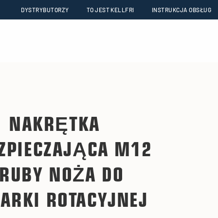
DYSTRYBUTORZY
TO JEST KELLFRI
INSTRUKCJA OBSŁUG
NAKRĘTKA
ZPIECZAJĄCA M12
RUBY NOŻA DO
IARKI ROTACYJNEJ