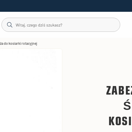
a do kosiarki rotacyjnej
ZABE
Ś
KOS