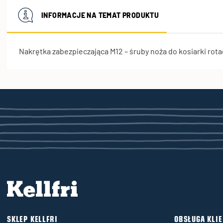
INFORMACJE NA TEMAT PRODUKTU
Nakrętka zabezpieczająca M12 – śruby noża do kosiarki ro
SKLEP KELLFRI
OBSŁUGA KLI