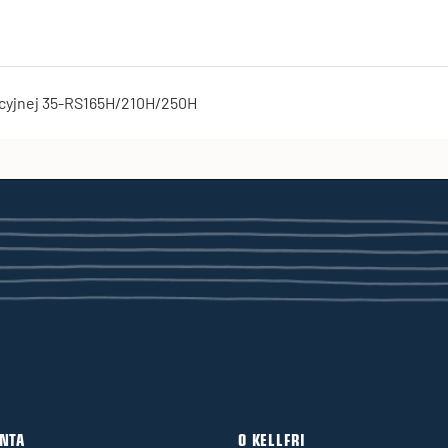
tacyjnej 35-RS165H/210H/250H
ENTA
O KELLFRI