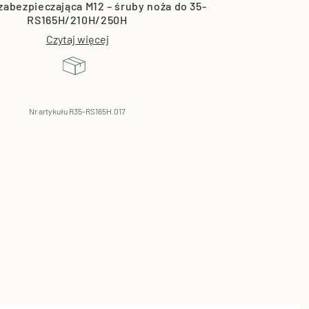
zabezpieczająca M12 – śruby noża do 35-
RS165H/210H/250H
Czytaj więcej
Nr artykułu R35-RS165H.017