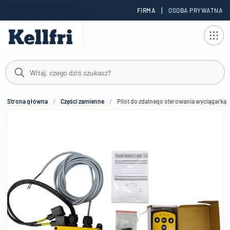
|
FIRMA
OSOBA PRYWATNA
reści
Strona główna
Części zamienne
Pilot do zdalnego sterowania wyciągarką