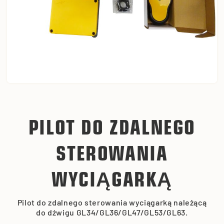
PILOT DO ZDALNEGO
STEROWANIA
WYCIĄGARKĄ
Pilot do zdalnego sterowania wyciągarką należącą
do dźwigu GL34/GL36/GL47/GL53/GL63.