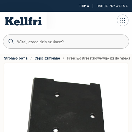
|
FIRMA
OSOBA PRYWATNA
reści
Strona główna
Części zamienne
Przeciwostrze stalowe większe do rębaka