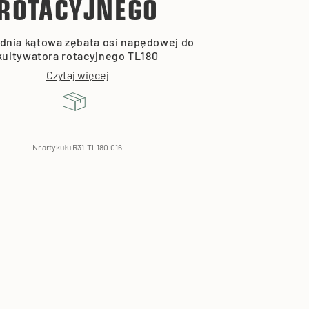
ROTACYJNEGO
dnia kątowa zębata osi napędowej do
kultywatora rotacyjnego TL180
Czytaj więcej
Nr artykułu R31-TL180.016