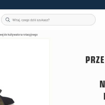
wej do kultywatora rotacyjnego
PRZ
N