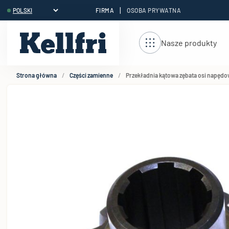
|
FIRMA
OSOBA PRYWATNA
reści
Nasze produkty
Strona główna
Części zamienne
Przekładnia kątowa zębata osi napędo