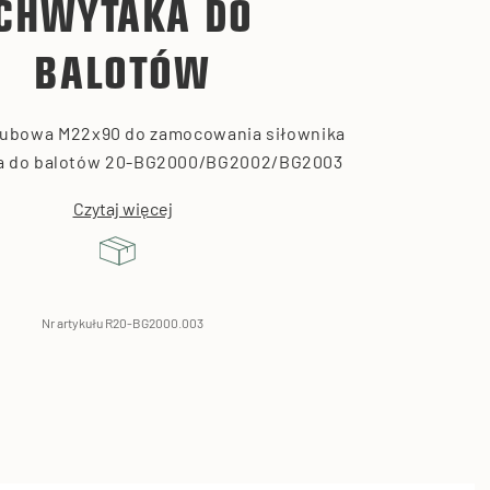
CHWYTAKA DO
BALOTÓW
gubowa M22x90 do zamocowania siłownika
a do balotów 20-BG2000/BG2002/BG2003
Czytaj więcej
Nr artykułu R20-BG2000.003