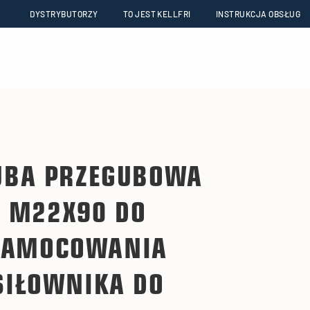
DYSTRYBUTORZY
TO JEST KELLFRI
INSTRUKCJA OBSŁUG
BA PRZEGUBOWA
M22X90 DO
ZAMOCOWANIA
SIŁOWNIKA DO