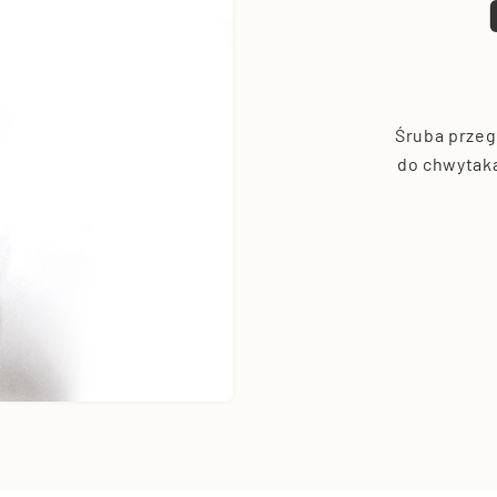
Śruba prze
do chwytak