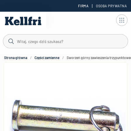
|
FIRMA
OSOBA PRYWATNA
reści
Strona główna
Części zamienne
Sworzeń górny zawieszenia trzypunktowe