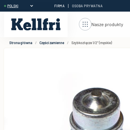
|
FIRMA
OSOBA PRYWATNA
reści
Nasze produkty
Strona główna
Części zamienne
Szybkozłącze 1/2” (męskie)