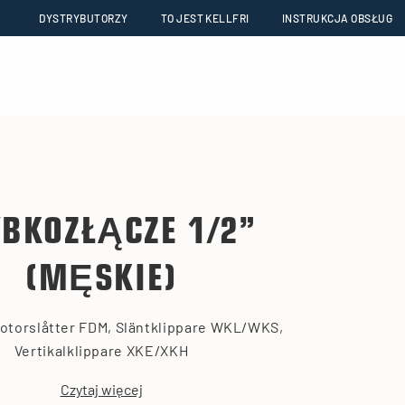
DYSTRYBUTORZY
TO JEST KELLFRI
INSTRUKCJA OBSŁUG
YBKOZŁĄCZE 1/2”
(MĘSKIE)
 Rotorslåtter FDM, Släntklippare WKL/WKS,
Vertikalklippare XKE/XKH
Czytaj więcej