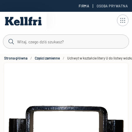
|
FIRMA
OSOBA PRYWATNA
reści
Strona główna
Części zamienne
Uchwyt w kształcie litery U do listwy wózk