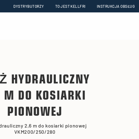
DYSTRYBUTORZY
TO JEST KELLFRI
INSTRUKCJA OBSŁUG
Ż HYDRAULICZNY
6 M DO KOSIARKI
PIONOWEJ
rauliczny 2,6 m do kosiarki pionowej
VKM200/250/280