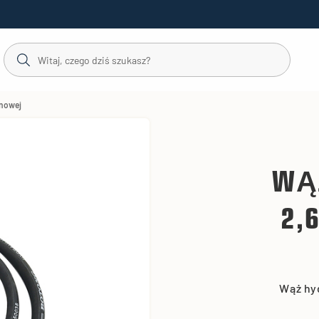
onowej
WĄ
2,
Wąż hyd