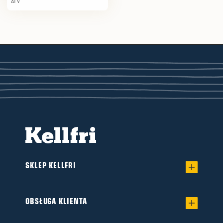
ATV
SKLEP KELLFRI
Regulamin sprzedaży
OBSŁUGA KLIENTA
Dostawa
Katalogi produktów