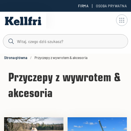
|
FIRMA
OSOBA PRYWATNA
reści
duktów
Strona główna
Przyczepy z wywrotem & akcesoria
Przyczepy z wywrotem &
akcesoria