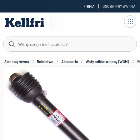
|
FIRMA
OSOBA PRYWATNA
reści
Strona główna
Rolnictwo
Akcesoria
Wały odbioru mocy (WOM)
W