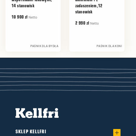
wspornikami łukowymi,
aluminium i z
14 stanowisk
zadaszeniem,12
stanowisk
Netto
10 900 zł
Netto
2 990 zł
PAŚNIK DLA BYDŁA
PAŚNIK DLA KONI
SKLEP KELLFRI