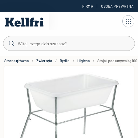
|
FIRMA
OSOBA PRYWATNA
reści
Strona główna
Zwierzęta
Bydło
Higiena
Stojak pod umywalkę 100 