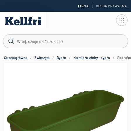
|
FIRMA
OSOBA PRYWATNA
reści
Strona główna
Zwierzęta
Bydło
Karmidła, żłoby - bydło
Podłużne