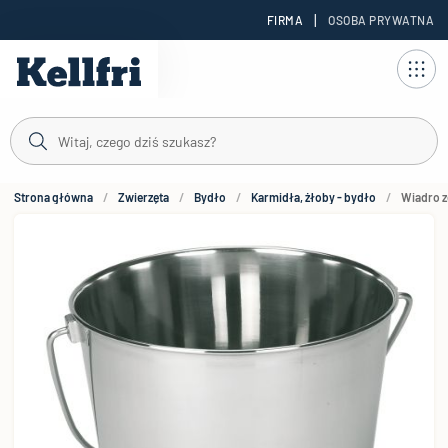
|
FIRMA
OSOBA PRYWATNA
reści
Strona główna
Zwierzęta
Bydło
Karmidła, żłoby - bydło
Wiadro ze