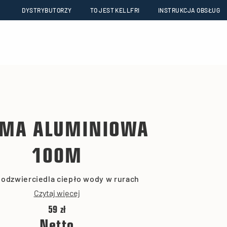
DYSTRYBUTORZY
TO JEST KELLFRI
INSTRUKCJA OBSŁUG
MA ALUMINIOWA
100M
odzwierciedla ciepło wody w rurach
Czytaj więcej
59 zł
Netto