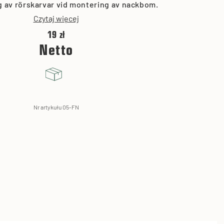
g av rörskarvar vid montering av nackbom.
Czytaj więcej
19 zł
Netto
Nr artykułu 05-FN