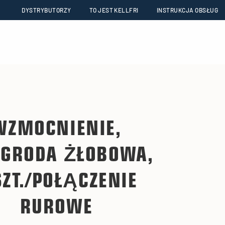
DYSTRYBUTORZY
TO JEST KELLFRI
INSTRUKCJA OBSŁUG
WZMOCNIENIE,
EGRODA ŻŁOBOWA,
SZT./POŁĄCZENIE
RUROWE