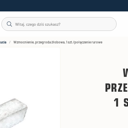
kucia
Wzmocnienie, przegroda żłobowa, 1 szt./połączenie rurowe
PRZ
1 