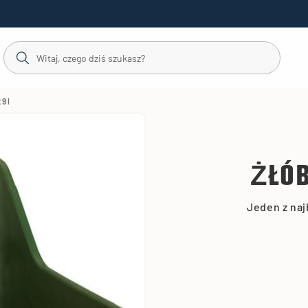
9 l
ŻŁÓB
Jeden z naj