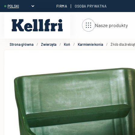
|
FIRMA
OSOBA PRYWATNA
reści
Nasze produkty
Strona główna
Zwierzęta
Koń
Karmienie konia
Żłób dla źrebiąt 