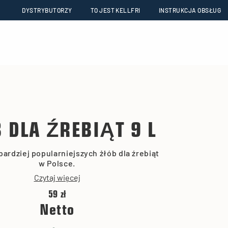
DYSTRYBUTORZY
TO JEST KELLFRI
INSTRUKCJA OBSŁUG
 DLA ŹREBIĄT 9 L
bardziej popularniejszych żłób dla źrebiąt
w Polsce.
Czytaj więcej
59 zł
Netto