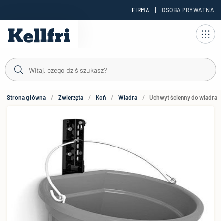
|
FIRMA
OSOBA PRYWATNA
reści
Strona główna
Zwierzęta
Koń
Wiadra
Uchwyt ścienny do wiadra