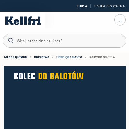
|
FIRMA
OSOBA PRYWATNA
reści
duktów
Strona główna
Rolnictwo
Obsługa balotów
Kolec do balotów
KOLEC
DO BALOTÓW