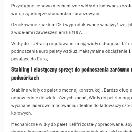
Przystępne cenowo mechaniczne widły do ładowacza czoł
wersji zgodnej ze standardami branżowymi.
Oznakowane znakiem CE i wyprodukowane w najwyższej jak
z widełami i zawieszeniem FEM II A.
Widły do TUR-a są regulowane i mają widły o długości 1,2 m
podnoszenia euro palety wzdłuż. Maksymalne obciążenie 1
pasujące do Euro.
Stabilny i elastyczny sprzęt do podnoszenia zarówno 
podwórkach
Stabilne widły do palet o mocnej konstrukcji. Bardzo długi
odpowiednie do wielu różnych zadań. Widły do palet mogą u
wycinane laserowo mocowania, idealne do ładowaczy czoł
kołowych.
Mechaniczne widły do palet Kellfri zostały opracowane, aby
dobrą widoczność zarówno podczas załadunku, jak i rozład