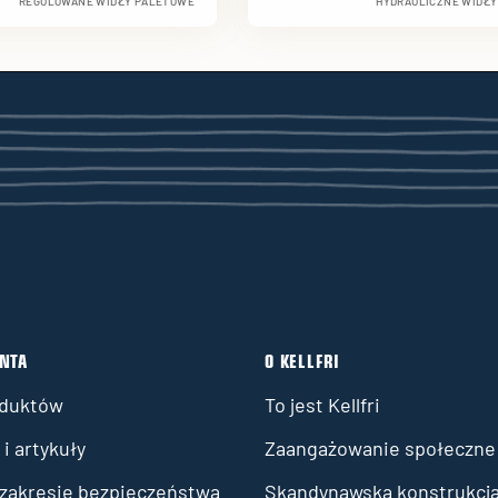
REGULOWANE WIDŁY PALETOWE
HYDRAULICZNE WIDŁ
ENTA
O KELLFRI
oduktów
To jest Kellfri
i artykuły
Zaangażowanie społeczne
 zakresie bezpieczeństwa
Skandynawska konstrukcj