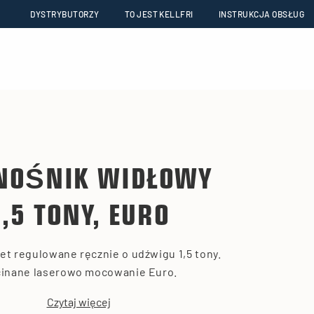
DYSTRYBUTORZY
TO JEST KELLFRI
INSTRUKCJA OBSŁUG
NOŚNIK WIDŁOWY
1,5 TONY, EURO
alet regulowane ręcznie o udźwigu 1,5 tony.
inane laserowo mocowanie Euro.
Czytaj więcej