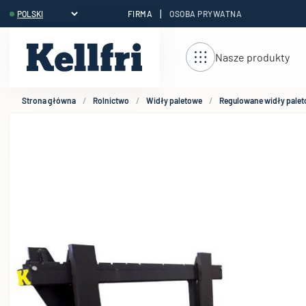
|
FIRMA
OSOBA PRYWATNA
reści
Nasze produkty
Strona główna
Rolnictwo
Widły paletowe
Regulowane widły pale