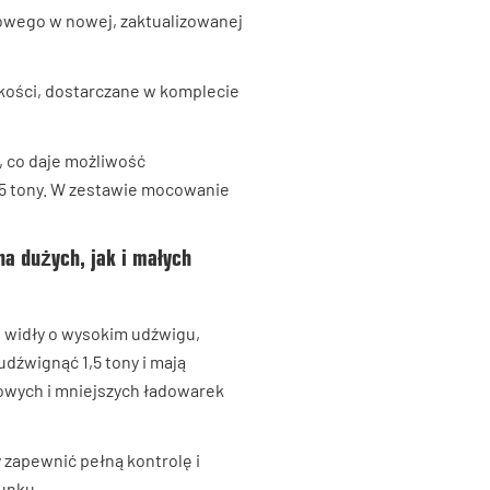
owego w nowej, zaktualizowanej
ości, dostarczane w komplecie
, co daje możliwość
,5 tony. W zestawie mocowanie
na dużych, jak i małych
e widły o wysokim udźwigu,
dźwignąć 1,5 tony i mają
owych i mniejszych ładowarek
 zapewnić pełną kontrolę i
unku.