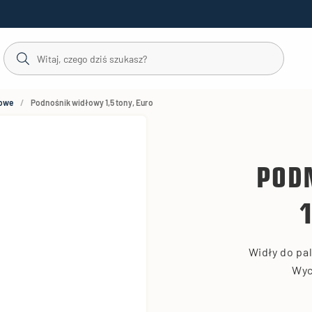
towe
Podnośnik widłowy 1,5 tony, Euro
POD
Widły do ​​p
Wyc