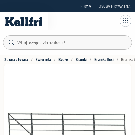
|
FIRMA
OSOBA PRYWATNA
reści
Strona główna
Zwierzęta
Bydło
Bramki
Bramka flexi
Bramka 5