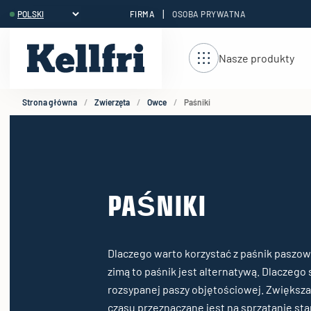
|
FIRMA
OSOBA PRYWATNA
reści
duktów
Nasze produkty
Strona główna
Zwierzęta
Owce
Paśniki
PAŚNIKI
Dlaczego warto korzystać z paśnik paszow
zimą to paśnik jest alternatywą. Dlaczego
rozsypanej paszy objętościowej. Zwiększa
czasu przeznaczane jest na sprzątanie st