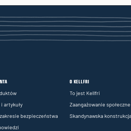
ENTA
O KELLFRI
oduktów
To jest Kellfri
i artykuły
Zaangażowanie społeczne
 zakresie bezpieczeństwa
Skandynawska konstrukcj
powiedzi