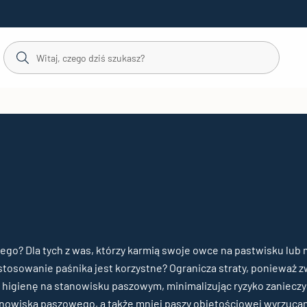
ego? Dla tych z was, którzy karmią swoje owce na pastwisku lub 
 stosowanie paśnika jest korzystne? Ogranicza straty, ponieważ z
 higienę na stanowisku paszowym, minimalizując ryzyko zanieczy
anowiska paszowego, a także mniej paszy objętościowej wyrzucan