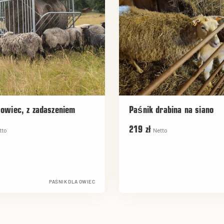
 owiec, z zadaszeniem
Paśnik drabina na siano
219 zł
tto
Netto
PAŚNIK DLA OWIEC