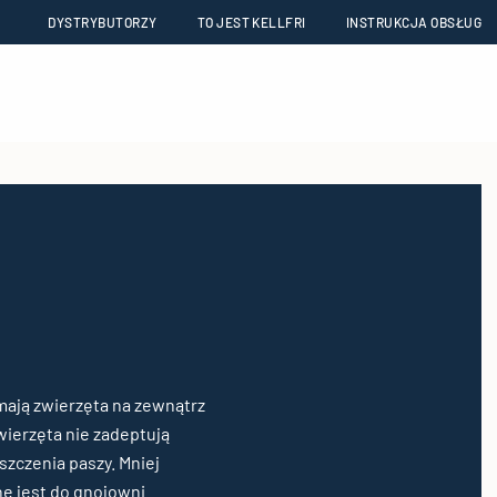
DYSTRYBUTORZY
TO JEST KELLFRI
INSTRUKCJA OBSŁUG
mają zwierzęta na zewnątrz
wierzęta nie zadeptują
szczenia paszy. Mniej
e jest do gnojowni.