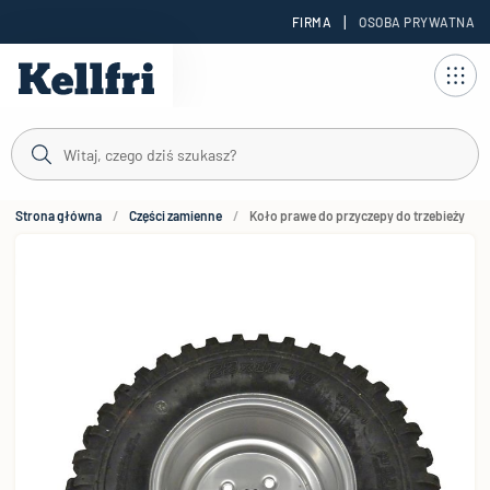
|
FIRMA
OSOBA PRYWATNA
reści
Strona główna
Części zamienne
Koło prawe do przyczepy do trzebieży