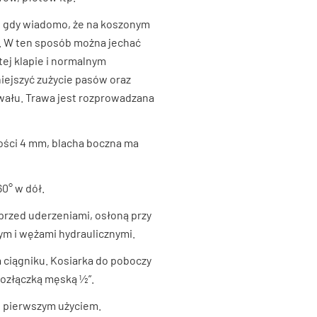
y, gdy wiadomo, że na koszonym
. W ten sposób można jechać
ej klapie i normalnym
niejszyć zużycie pasów oraz
wału. Trawa jest rozprowadzana
bości 4 mm, blacha boczna ma
0° w dół.
przed uderzeniami, osłoną przy
ym i wężami hydraulicznymi.
 ciągniku.
Kosiarka do poboczy
kozłączką męską ½”.
d pierwszym użyciem.