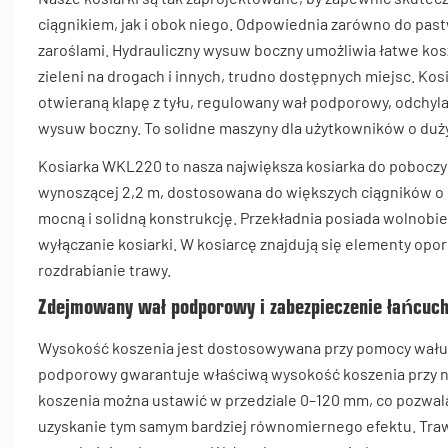
ciągnikiem, jak i obok niego. Odpowiednia zarówno do pastw
zaroślami. Hydrauliczny wysuw boczny umożliwia łatwe k
zieleni na drogach i innych, trudno dostępnych miejsc. Ko
otwieraną klapę z tyłu, regulowany wał podporowy, odchyla
wysuw boczny. To solidne maszyny dla użytkowników o du
Kosiarka WKL220 to nasza największa kosiarka do poboczy
wynoszącej 2,2 m, dostosowana do większych ciągników o
mocną i solidną konstrukcję. Przekładnia posiada wolnobie
wyłączanie kosiarki.
W kosiarcę znajdują się elementy opor
rozdrabianie trawy.
Zdejmowany wał podporowy i zabezpieczenie łańcuc
Wysokość koszenia jest dostosowywana przy pomocy wału 
podporowy gwarantuje właściwą wysokość koszenia przy 
koszenia można ustawić w przedziale 0–120 mm, co pozwala 
uzyskanie tym samym bardziej równomiernego efektu. Traw