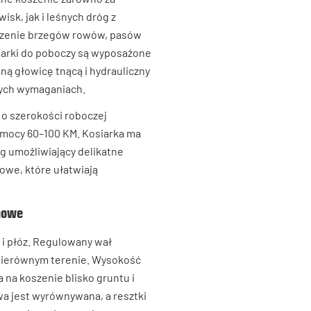
isk, jak i leśnych dróg z
oszenie brzegów rowów, pasów
siarki do poboczy są wyposażone
ną głowicę tnącą i hydrauliczny
żych wymaganiach.
 o szerokości roboczej
 mocy 60–100 KM. Kosiarka ma
g umożliwiający delikatne
owe, które ułatwiają
howe
i płóz. Regulowany wał
nierównym terenie. Wysokość
na koszenie blisko gruntu i
a jest wyrównywana, a resztki