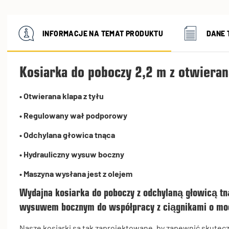
INFORMACJE NA TEMAT PRODUKTU
DANE 
Kosiarka do poboczy 2,2 m z otwiera
• Otwierana klapa z tyłu
• Regulowany wał podporowy
• Odchylana głowica tnąca
• Hydrauliczny wysuw boczny
• Maszyna wysłana jest z olejem
Wydajna kosiarka do poboczy z odchylaną głowicą tn
wysuwem bocznym do współpracy z ciągnikami o m
Nasze kosiarki są tak zaprojektowane, by zapewnić skutec