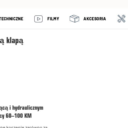
TECHNICZNE
FILMY
AKCESORIA
ną klapą
ącą i hydraulicznym
ocy 60–100 KM
zne koszenie zarówno za