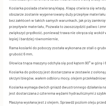
Kosiarka posiada otwieraną klapę. Klapę otwiera się wted
obszarze zostanie wygenerowany duży przepływ materiału
bez zakłóceń w takich samych warunkach, jak przy zamknięt
przepływie materiału. Pozwala to zaoszczędzić paliwo i zm
zwiększyć prędkość, ponieważ trawa nie okręca się wokół 
lepiej i bardziej równomiernie.
Rama kosiarki do poboczy została wykonana ze stali o gru
grubość 6 mm.
Głowica tnąca maszyny odchyla się pod kątem 90° w górę i 6
Kosiarka do poboczy jest dostarczana w zestawie z osłoną 
skrzyni biegów, wałem odbioru mocy, olejem przekładniow
Kosiarka wymaga dwóch gniazd dwustronnego działania na
jest dostarczana z czterema wężami hydraulicznymi z szyb
Maszyna wysłana jest z olejem. Sprawdź poziom oleju prze