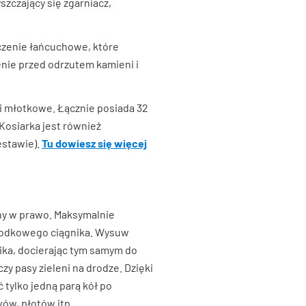
zczający się zgarniacz,
czenie łańcuchowe, które
zenie przed odrzutem kamieni i
i młotkowe. Łącznie posiada 32
Kosiarka jest również
estawie).
Tu dowiesz się więcej
ny w prawo. Maksymalnie
rodkowego ciągnika. Wysuw
ika, docierając tym samym do
zy pasy zieleni na drodze. Dzięki
ylko jedną parą kół po
wów, płotów itp.