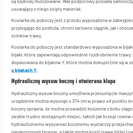
są szybciej mulczowane. Wał podporowy posiada samooczys
usuwający z niego ścięty materiał.
Kosiarka do poboczy jest z przodu wyposażona w zabezpie
przylegając do podłoża, chroni zarówno ciągnik, jak i otoc
ścinków trawy.
Kosiarka do poboczy jest standardowo wyposażona w bijak
bijaki, które zapewniają odpowiednie rozdrobnienie trawy. 
dopasowana do bijaków Y, które można dokupić (nie są w z
o bijakach Y.
Hydrauliczny wysuw boczny i otwierana klapa
Hydrauliczny wysuw boczny umożliwia przesunięcie maszy
urządzenie można wysunąć o 374 cm w prawo od punktu ś
boczny sprawia, że można prowadzić koszenie z boku ciągn
zwykle trudno dostępnych miejsc, takich jak brzegi rowów c
hydraulicznemu wysuwowi bocznemu wystarczy przejechać t
nieskoszonym terenie, a także można kosić trawę bliżej ro