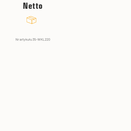
Netto
Nr artykułu 35-WKL220